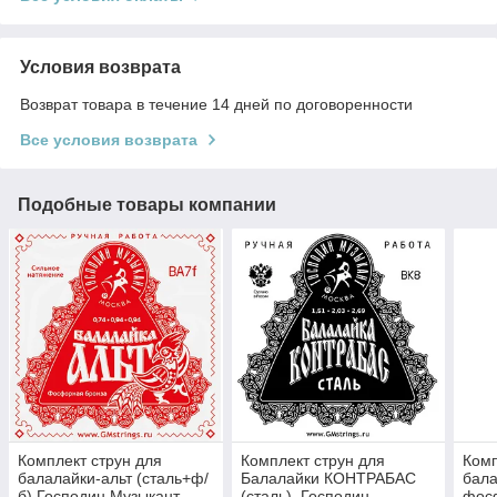
Условия возврата
Возврат товара в течение 14 дней по договоренности
Все условия возврата
Подобные товары компании
Комплект струн для
Комплект струн для
Комп
балалайки-альт (сталь+ф/
Балалайки КОНТРАБАС
бала
б) Господин Музыкант
(сталь), Господин
фосф