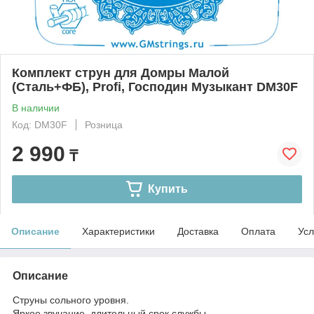
Комплект струн для Домры Малой
(Сталь+ФБ), Profi, Господин Музыкант DM30F
В наличии
Код: DM30F
Розница
2 990
₸
Купить
Описание
Характеристики
Доставка
Оплата
Усл
Описание
Струны сольного уровня.
Яркое звучание, длительный срок службы.