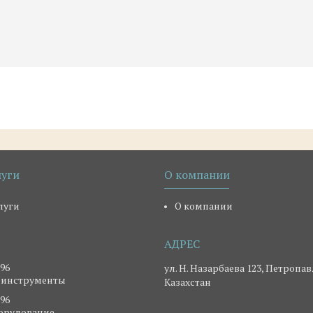
луги
О компании
луги
О компании
-96
ул. Н. Назарбаева 123, Петропав
 инструменты
Казахстан
-96
борудование