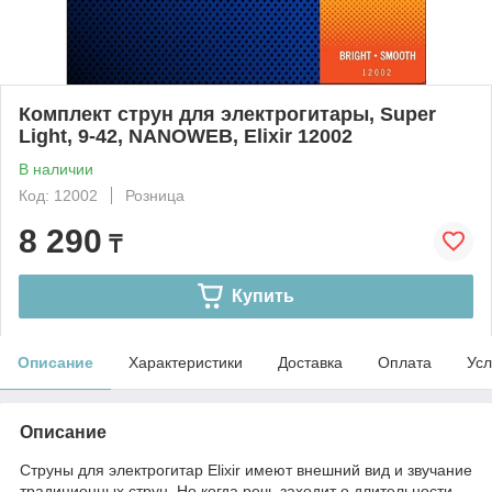
Комплект струн для электрогитары, Super
Light, 9-42, NANOWEB, Elixir 12002
В наличии
Код: 12002
Розница
8 290
₸
Купить
Описание
Характеристики
Доставка
Оплата
Усл
Описание
Струны для электрогитар Elixir имеют внешний вид и звучание
традиционных струн. Но когда речь заходит о длительности