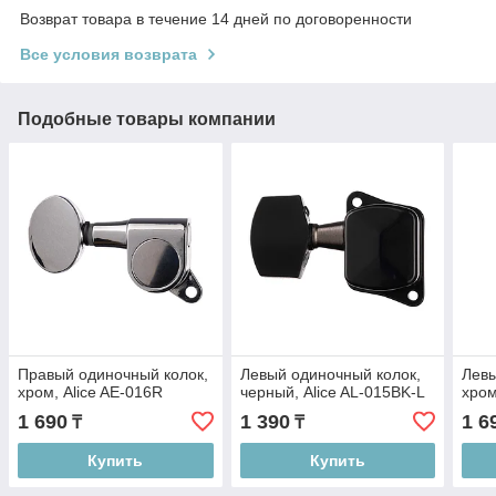
Возврат товара в течение 14 дней по договоренности
Все условия возврата
Подобные товары компании
Правый одиночный колок,
Левый одиночный колок,
Левы
хром, Alice AE-016R
черный, Alice AL-015BK-L
хром
1 690
1 390
1 6
₸
₸
Купить
Купить